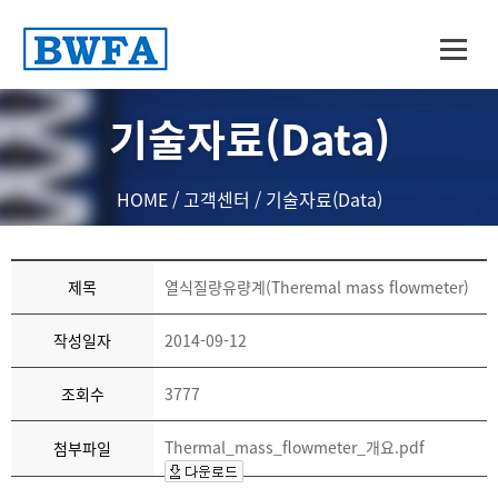
기술자료(Data)
HOME
/
고객센터
/
기술자료(Data)
제목
열식질량유량계(Theremal mass flowmeter)
작성일자
2014-09-12
조회수
3777
Thermal_mass_flowmeter_개요.pdf
첨부파일